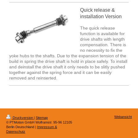
Quick release &
installation Version
The quick release
function is available for
drive shafts with length
compensation. There is
no necessity to fix the
yoke hubs to the shafts. Due to the expansion tension of the
build in spring the drive shaft is hold in place safely. To install
and deinstall the drive shaft it only needs to be slitly pushed
together against the spring force and it can be easily
removed and reinserted.
Webansicht
Druckversion
|
Sitemap
© PTMotion GmbH Wolframstr. 95-96 12105
Berlin Deutschland |
Impressum &
Datenschutz