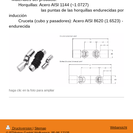
Horquillas: Acero AISI 1144 (~1.0727)
las puntas de las horquillas endurecidas por
inducción
Cruceta (cubo y pasadores): Acero AISI 8620 (1.6523) -
endurecida
haga clic en la foto para ampliar
Webansicht
Druckversion
|
Sitemap
© PTMotion GmbH Wolframstr. 95-96 12105